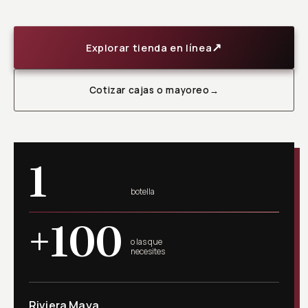
↗
Explorar tienda en línea
Cotizar cajas o mayoreo
→
1
botella
+100
o las que
necesites
Riviera Maya