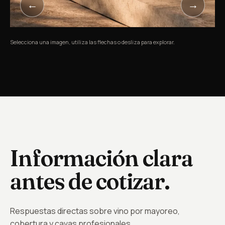
←
→
Entrega a domicilio
Restaurantes
De una botella en adelante
Cartas y reposició
Selecciona una imagen, utiliza las flechas o desliza para explorar.
Información clara
antes de cotizar.
Respuestas directas sobre vino por mayoreo,
cobertura y cavas profesionales.